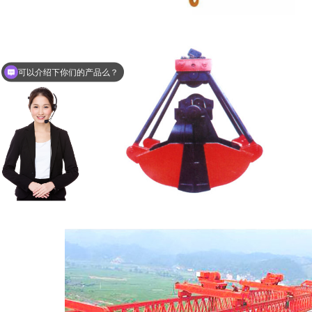
可以介绍下你们的产品么？
你们是怎么收费的呢？