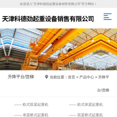
欢迎进入“天津科德劲起重设备销售有限公司”官方网站！
升降平台/货梯
当前位置：
首页
>
产品中心
>
升降平
台/货梯
—— 欧式双梁起重机
—— 欧式单梁起重机
—— 单梁桥式起重机
—— 双梁桥式起重机