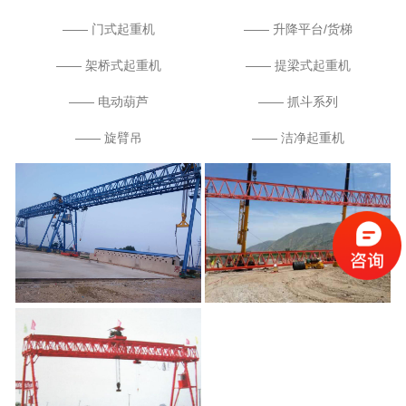
—— 门式起重机
—— 升降平台/货梯
—— 架桥式起重机
—— 提梁式起重机
—— 电动葫芦
—— 抓斗系列
—— 旋臂吊
—— 洁净起重机