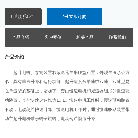
联系我们
立即订购
产品介绍
客户案例
相关产品
联系我们
产品介绍
起升电机、卷筒装置和减速器呈串联型布置，外观呈圆形或方
形，具有垂直升降和运行功能，起升速度分单速或双速。双速型是
在单速型的基础上，增加了一套由慢速电机和减速器组成的慢速驱
动装置，其与快速之速比为10:1。快速电机工作时，慢速驱动装置
不动，电动葫芦快速升降。慢速电机工作时，通过慢速驱动装置带
动主起升电机锥形转子旋转，电动葫芦慢速升降。