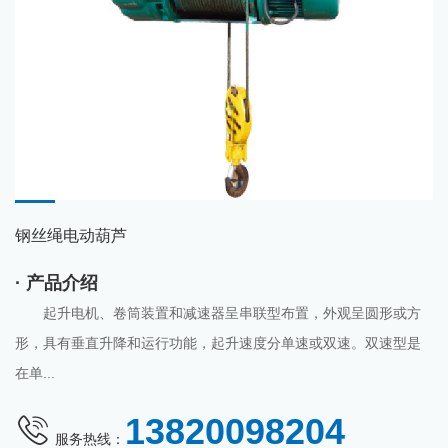
钢丝绳电动葫芦
· 产品介绍
起升电机、卷筒装置和减速器呈串联型布置，外观呈圆形或方
形，具有垂直升降和运行功能，起升速度分单速或双速。双速型是
在单...
13820098204
服务热线：