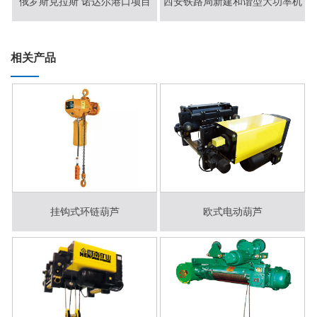
俄罗斯克拉斯 诺达尔港口项目
西安铁路局新建和谐型大功率机
车检修项目
相关产品
挂钩式环链葫芦
欧式电动葫芦