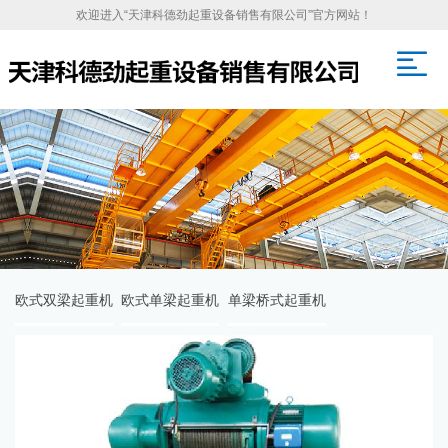
欢迎进入“天津科德劲起重设备销售有限公司”官方网站！
欧式双梁起重机
欧式单梁起重机
单梁桥式起重机
双梁桥式起重机
门式起重机
升降平台/货梯
架桥式起重机
提梁式起重机
电动葫芦
抓斗系列
旋臂吊
洁净起重机
首页
>
产品中心
>
电动葫芦