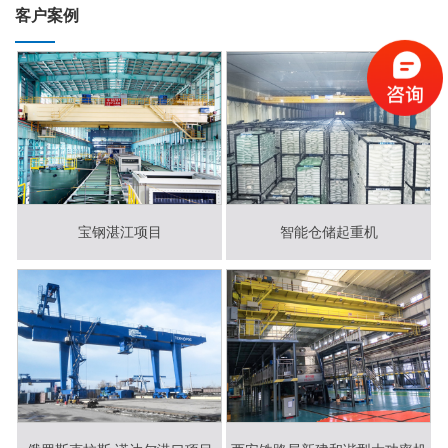
客户案例
宝钢湛江项目
智能仓储起重机