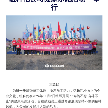
行
大合照
为进一步
增强员工体质，
激发员工活力，弘扬积极向上的企
11
2
“
业文化，纽科伦在
年
月
日
组织开展：
奔跑不息 奋斗不
2024
”
止
的健康乐跑活动
，旨在鼓励员工通过奔跑展现坚持不懈的精神
风貌，为公司的发展注入新的活力。