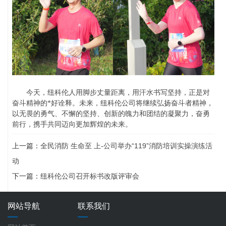
今天，纽科伦人用脚步丈量距离，用汗水书写坚持，正是对
奋斗精神的*好诠释。未来，
纽科伦公司将继续
弘扬奋斗者精神
，
以无畏的勇气、不懈的坚持、创新的魄力和团结的凝聚力，奋勇
前行
，
携手
共同迈向更加辉煌的未来。
上一篇：
全民消防 生命至 上-公司举办“119”消防培训实操演练活
动
下一篇：
纽科伦公司召开标书改版评审会
网站导航
联系我们