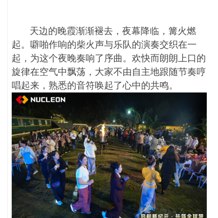
天边的晚霞渐渐褪去，夜幕降临，篝火燃
起。噼啪作响的柴火声与乐队的演奏交织在一
起，为这个夜晚奏响了序曲。欢快而朗朗上口的
旋律在空气中飘荡，大家不由自主地跟随节奏哼
唱起来，熟悉的音符唤起了心中的共鸣。