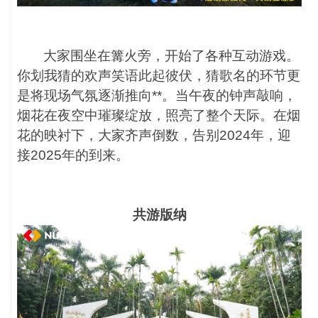
大家围坐在篝火旁，开始了各种互动游戏。
你划我猜的欢声笑语此起彼伏，猜歌名的环节更
是将现场气氛逐渐推向**。当午夜的钟声敲响，
烟花在夜空中璀璨绽放，照亮了整个天际。在烟
花的映衬下，大家齐声倒数，告别
2024年，迎
接2025年的到来。
共游版纳