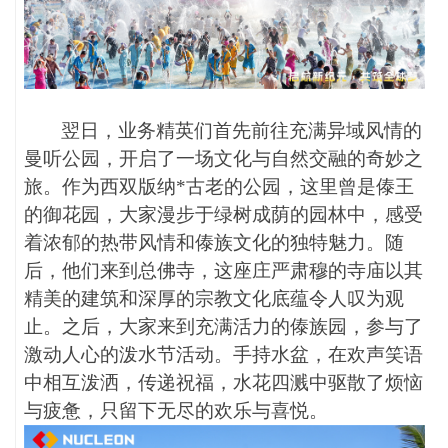
翌日，业务精英们首先前往充满异域风情的
曼听公园，开启了一场文化与自然交融的奇妙之
旅。作为西双版纳*古老的公园，这里曾是傣王
的御花园，大家漫步于绿树成荫的园林中，感受
着浓郁的热带风情和傣族文化的独特魅力。随
后，他们来到总佛寺，这座庄严肃穆的寺庙以其
精美的建筑和深厚的宗教文化底蕴令人叹为观
止。之后，大家来到充满活力的傣族园，参与了
激动人心的泼水节活动。手持水盆，在欢声笑语
中相互泼洒，传递祝福，水花四溅中驱散了烦恼
与疲惫，只留下无尽的欢乐与喜悦。