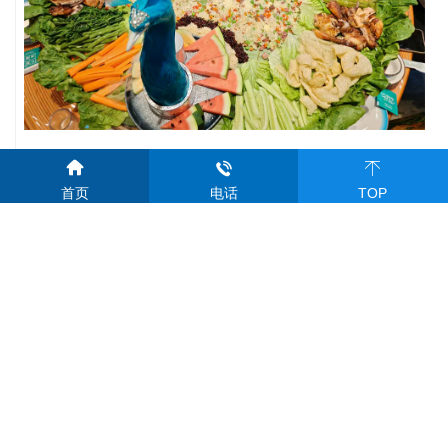
丰盛的孔雀宴
首页
电话
TOP
志合越山海，携手共前行
2025年
纽科伦公司将继续秉持
智造引领起重、创新无限未来
的发展理念
矢志不渝地探索前行
汇聚四海精英携手圆梦