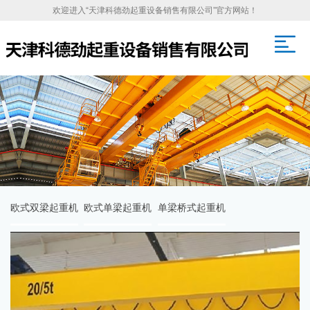
欢迎进入“天津科德劲起重设备销售有限公司”官方网站！
欧式双梁起重机
欧式单梁起重机
单梁桥式起重机
双梁桥式起重机
门式起重机
升降平台/货梯
架桥式起重机
提梁式起重机
电动葫芦
抓斗系列
旋臂吊
洁净起重机
首页
>
产品中心
>
单梁桥式起重机