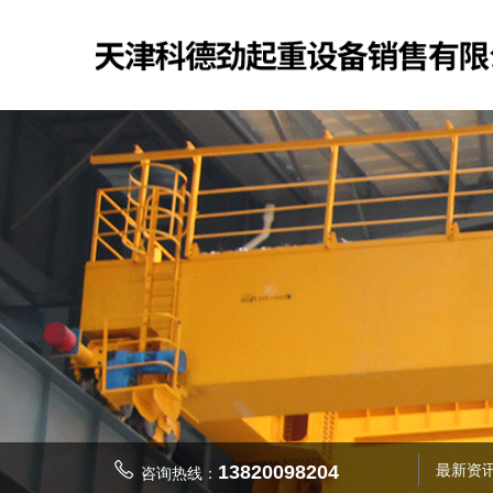
13820098204
最新资
咨询热线：