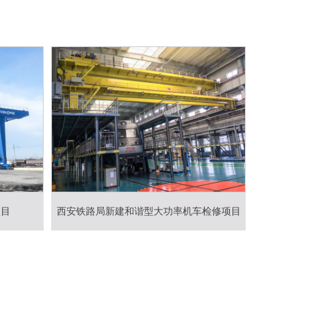
项目
西安铁路局新建和谐型大功率机车检修项目