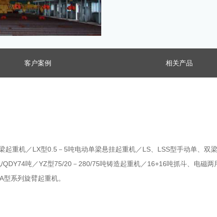
客户案例
相关产品
起重机／LX型0.5－5吨电动单梁悬挂起重机／LS、LSS型手动单、双梁
DY74吨／YZ型75/20－280/75吨铸造起重机／16+16吨抓斗、电磁
-A型系列旋臂起重机。