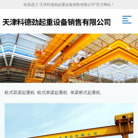
欢迎进入“天津科德劲起重设备销售有限公司”官方网站！
欧式双梁起重机
欧式单梁起重机
单梁桥式起重机
双梁桥式起重机
门式起重机
升降平台/货梯
架桥式起重机
提梁式起重机
电动葫芦
抓斗系列
旋臂吊
洁净起重机
首页
>
产品中心
>
门式起重机